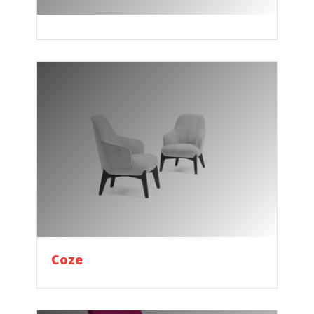
Seela
Coze