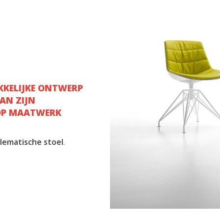
KKELIJKE ONTWERP
AN ZIJN
 OP MAATWERK
lematische
stoel
.