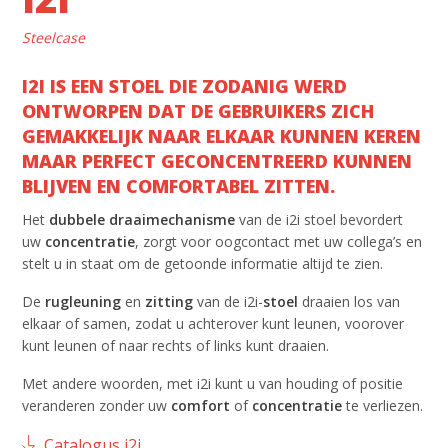
Steelcase
I2I IS EEN STOEL DIE ZODANIG WERD
ONTWORPEN DAT DE GEBRUIKERS ZICH
GEMAKKELIJK NAAR ELKAAR KUNNEN KEREN
MAAR PERFECT GECONCENTREERD KUNNEN
BLIJVEN EN COMFORTABEL ZITTEN.
Het
dubbele
draaimechanisme
van de i2i stoel bevordert
uw
concentratie
, zorgt voor oogcontact met uw collega’s en
stelt u in staat om de getoonde informatie altijd te zien.
De
rugleuning
en
zitting
van de i2i-
stoel
draaien los van
elkaar of samen, zodat u achterover kunt leunen, voorover
kunt leunen of naar rechts of links kunt draaien.
Met andere woorden, met i2i kunt u van houding of positie
veranderen zonder uw
comfort
of
concentratie
te verliezen.
Catalogus i2i