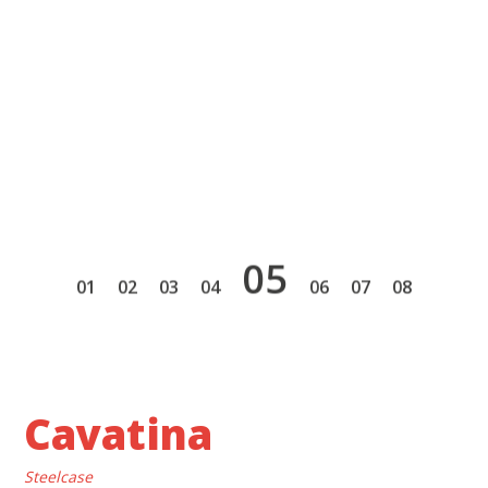
5
1
2
3
4
6
7
8
Cavatina
Steelcase