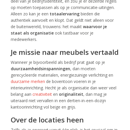
deel van je bedrijfsidentiteit, en zou je er dezelfde regels
op moeten toepassen als op je communicatie-uitingen.
Alleen zo kan je een
totaalervaring
bieden die
authentiek aanvoelt en klopt. Dat geldt niet alleen voor
de buitenwereld, trouwens: het maakt
waarvoor je
staat als organisatie
ook tastbaar voor je
medewerkers.
Je missie naar meubels vertaald
Wanneer je bijvoorbeeld als bedrijf prat gaat op je
duurzaamheidsinspanningen
, dan moeten
gerecycleerde materialen, energiezuinige verlichting en
duurzame merken
de boventoon voeren in je
interieurinrichting. Hecht je als organisatie dan weer veel
belang aan
creativiteit
en
originaliteit
, dan mag je
uiteraard niet vervallen in een dertien-in-een-dozijn
kantoorinrichting vol beige en grijs.
Over de locaties heen
Zelfs als je opereert vanuit één plek, is het cruciaal om in