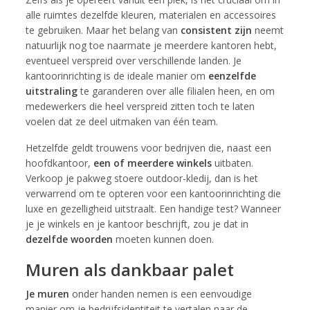
alle ruimtes dezelfde kleuren, materialen en accessoires
te gebruiken. Maar het belang van
consistent zijn
neemt
natuurlijk nog toe naarmate je meerdere kantoren hebt,
eventueel verspreid over verschillende landen. Je
kantoorinrichting is de ideale manier om
eenzelfde
uitstraling
te garanderen over alle filialen heen, en om
medewerkers die heel verspreid zitten toch te laten
voelen dat ze deel uitmaken van één team.
Hetzelfde geldt trouwens voor bedrijven die, naast een
hoofdkantoor,
een of meerdere winkels
uitbaten.
Verkoop je pakweg stoere outdoor-kledij, dan is het
verwarrend om te opteren voor een kantoorinrichting die
luxe en gezelligheid uitstraalt. Een handige test? Wanneer
je je winkels en je kantoor beschrijft, zou je dat in
dezelfde woorden
moeten kunnen doen.
Muren als dankbaar palet
Je muren
onder handen nemen is een eenvoudige
manier om je bedrijfsidentiteit te vertalen naar de