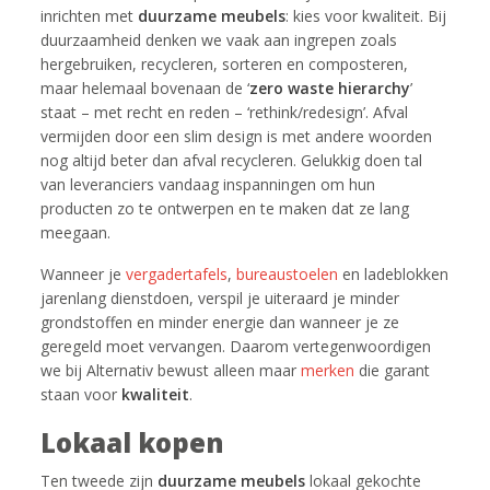
inrichten met
duurzame meubels
: kies voor kwaliteit. Bij
duurzaamheid denken we vaak aan ingrepen zoals
hergebruiken, recycleren, sorteren en composteren,
maar helemaal bovenaan de ‘
zero waste hierarchy
’
staat – met recht en reden – ‘rethink/redesign’. Afval
vermijden door een slim design is met andere woorden
nog altijd beter dan afval recycleren. Gelukkig doen tal
van leveranciers vandaag inspanningen om hun
producten zo te ontwerpen en te maken dat ze lang
meegaan.
Wanneer je
vergadertafels
,
bureaustoelen
en ladeblokken
jarenlang dienstdoen, verspil je uiteraard je minder
grondstoffen en minder energie dan wanneer je ze
geregeld moet vervangen. Daarom vertegenwoordigen
we bij Alternativ bewust alleen maar
merken
die garant
staan voor
kwaliteit
.
Lokaal kopen
Ten tweede zijn
duurzame meubels
lokaal gekochte