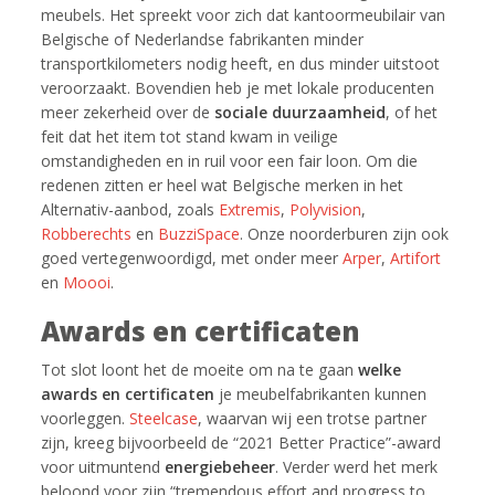
meubels. Het spreekt voor zich dat kantoormeubilair van
Belgische of Nederlandse fabrikanten minder
transportkilometers nodig heeft, en dus minder uitstoot
veroorzaakt. Bovendien heb je met lokale producenten
meer zekerheid over de
sociale duurzaamheid
, of het
feit dat het item tot stand kwam in veilige
omstandigheden en in ruil voor een fair loon. Om die
redenen zitten er heel wat Belgische merken in het
Alternativ-aanbod, zoals
Extremis
,
Polyvision
,
Robberechts
en
BuzziSpace
. Onze noorderburen zijn ook
goed vertegenwoordigd, met onder meer
Arper
,
Artifort
en
Moooi
.
Awards en certificaten
Tot slot loont het de moeite om na te gaan
welke
awards en certificaten
je meubelfabrikanten kunnen
voorleggen.
Steelcase
, waarvan wij een trotse partner
zijn, kreeg bijvoorbeeld de “2021 Better Practice”-award
voor uitmuntend
energiebeheer
. Verder werd het merk
beloond voor zijn “tremendous effort and progress to