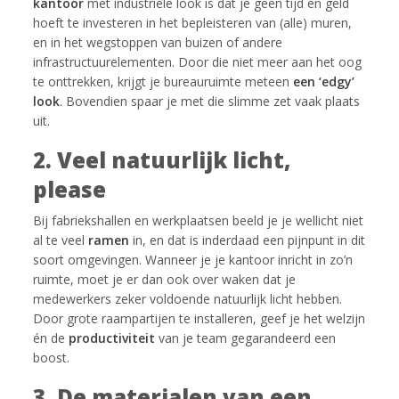
kantoor
met industriële look is dat je geen tijd en geld
hoeft te investeren in het bepleisteren van (alle) muren,
en in het wegstoppen van buizen of andere
infrastructuurelementen. Door die niet meer aan het oog
te onttrekken, krijgt je bureauruimte meteen
een ‘edgy’
look
. Bovendien spaar je met die slimme zet vaak plaats
uit.
2. Veel natuurlijk licht,
please
Bij fabriekshallen en werkplaatsen beeld je je wellicht niet
al te veel
ramen
in, en dat is inderdaad een pijnpunt in dit
soort omgevingen. Wanneer je je kantoor inricht in zo’n
ruimte, moet je er dan ook over waken dat je
medewerkers zeker voldoende natuurlijk licht hebben.
Door grote raampartijen te installeren, geef je het welzijn
én de
productiviteit
van je team gegarandeerd een
boost.
3. De materialen van een