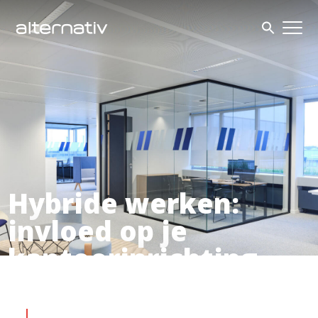
Skip
to
content
Hybride werken:
invloed op je
kantoorinrichting