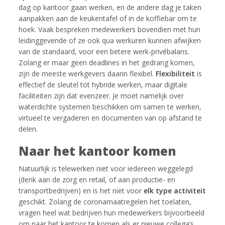
dag op kantoor gaan werken, en de andere dag je taken
aanpakken aan de keukentafel of in de koffiebar om te
hoek. Vaak bespreken medewerkers bovendien met hun
leidinggevende of ze ook qua werkuren kunnen afwijken
van de standaard, voor een betere werk-privébalans.
Zolang er maar geen deadlines in het gedrang komen,
zijn de meeste werkgevers daarin flexibel.
Flexibiliteit
is
effectief de sleutel tot hybride werken, maar digitale
faciliteiten zijn dat evenzeer. Je moet namelijk over
waterdichte systemen beschikken om samen te werken,
virtueel te vergaderen en documenten van op afstand te
delen.
Naar het kantoor komen
Natuurlijk is telewerken niet voor iedereen weggelegd
(denk aan de zorg en retail, of aan productie- en
transportbedrijven) en is het niet voor
elk type activiteit
geschikt. Zolang de coronamaatregelen het toelaten,
vragen heel wat bedrijven hun medewerkers bijvoorbeeld
om naar het kantoor te komen als er nieuwe collega’s