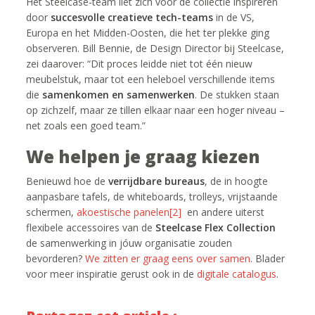
Het Steelcase-team liet zich voor de collectie inspireren
door
succesvolle creatieve tech-teams
in de VS,
Europa en het Midden-Oosten, die het ter plekke ging
observeren. Bill Bennie, de Design Director bij Steelcase,
zei daarover: “Dit proces leidde niet tot één nieuw
meubelstuk, maar tot een heleboel verschillende items
die
samenkomen en samenwerken
. De stukken staan
op zichzelf, maar ze tillen elkaar naar een hoger niveau –
net zoals een goed team.”
We helpen je graag kiezen
Benieuwd hoe de
verrijdbare bureaus
, de in hoogte
aanpasbare tafels, de whiteboards, trolleys, vrijstaande
schermen,
akoestische panelen
[2]
en andere uiterst
flexibele accessoires van de
Steelcase Flex Collection
de samenwerking in jóuw organisatie zouden
bevorderen?
We zitten er graag eens over samen
. Blader
voor meer inspiratie gerust ook in de
digitale catalogus
.