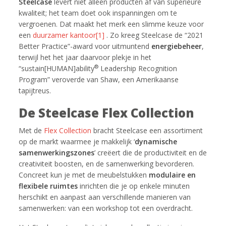
Steelcase
levert niet alleen producten af van superieure
kwaliteit; het team doet ook inspanningen om te
vergroenen. Dat maakt het merk een slimme keuze voor
een
duurzamer kantoor
[1]
. Zo kreeg Steelcase de “2021
Better Practice”-award voor uitmuntend
energiebeheer
,
terwijl het het jaar daarvoor plekje in het
®
“sustain[HUMAN]ability
Leadership Recognition
Program” veroverde van Shaw, een Amerikaanse
tapijtreus.
De Steelcase Flex Collection
Met de
Flex Collection
bracht Steelcase een assortiment
op de markt waarmee je makkelijk ‘
dynamische
samenwerkingszones
’ creëert die de productiviteit en de
creativiteit boosten, en de samenwerking bevorderen.
Concreet kun je met de meubelstukken
modulaire en
flexibele ruimtes
inrichten die je op enkele minuten
herschikt en aanpast aan verschillende manieren van
samenwerken: van een workshop tot een overdracht.