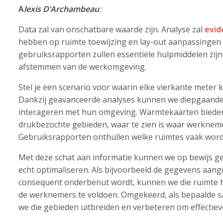
A
lexis D’Archambeau
:
Data zal van onschatbare waarde zijn. Analyse zal
evid
hebben op ruimte toewijzing en lay-out aanpassingen 
gebruiksrapporten zullen essentiële hulpmiddelen zijn 
afstemmen van de werkomgeving.
Stel je een scenario voor waarin elke vierkante meter
Dankzij geavanceerde analyses kunnen we diepgaande 
interageren met hun omgeving. Warmtekaarten bieden 
drukbezochte gebieden, waar te zien is waar werkneme
Gebruiksrapporten onthullen welke ruimtes vaak worde
Met deze schat aan informatie kunnen we op bewijs g
echt optimaliseren. Als bijvoorbeeld de gegevens aan
consequent onderbenut wordt, kunnen we die ruimte
de werknemers te voldoen. Omgekeerd, als bepaalde s
we die gebieden uitbreiden en verbeteren om effectie