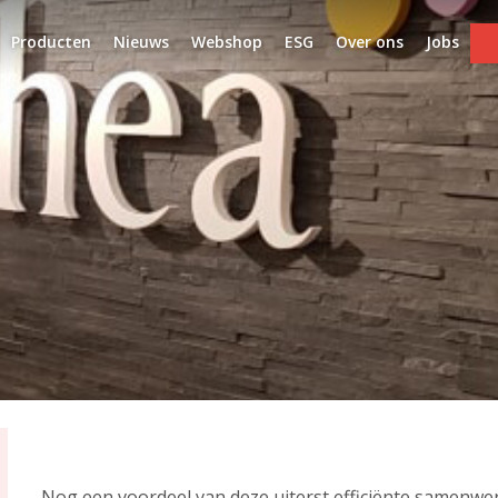
Producten
Nieuws
Webshop
ESG
Over ons
Jobs
Nog een voordeel van deze uiterst efficiënte samenwer