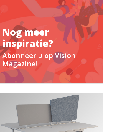
Nog meer
inspiratie?
Abonneer u op Vision
Magazine!