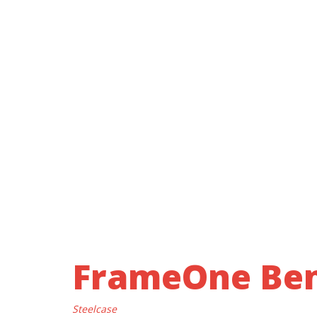
FrameOne Be
Steelcase