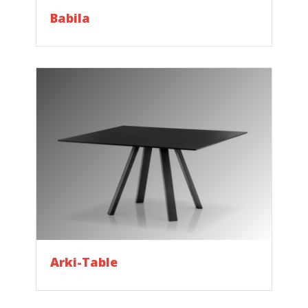
Babila
Arki-Table