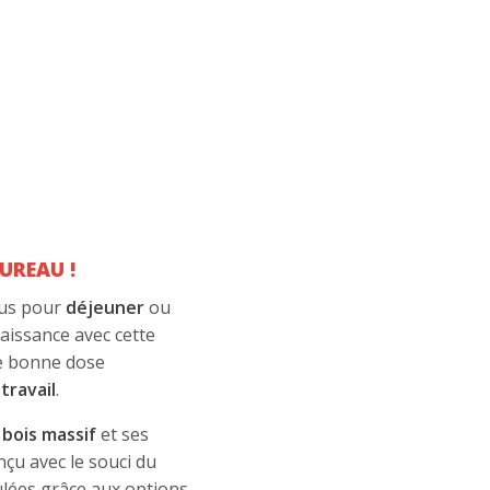
BUREAU !
ous pour
déjeuner
ou
aissance avec cette
e bonne dose
travail
.
n
bois massif
et ses
nçu avec le souci du
mulées grâce aux options