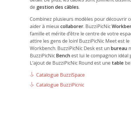
de
gestion des câbles
.
Combinez plusieurs modèles pour découvrir 
aider à mieux
collaborer
. BuzziPicNic
Workbe
famille et mérite d’être le centre de votre espac
attire les gens de loin! BuzziPicNic Meet est le
Workbench. BuzziPicNic Desk est un
bureau
n
BuzziPicNic
Bench
est lui le compagnon idéal 
L’ajout de BuzziPicNic Round est une
table
bel
Catalogue BuzziSpace
Catalogue BuzziPicnic