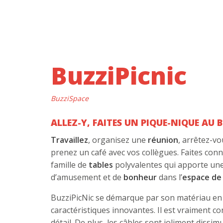
BuzziPicnic
BuzziSpace
ALLEZ-Y, FAITES UN PIQUE-NIQUE AU 
Travaillez
, organisez une
réunion
, arrêtez-v
prenez un café avec vos collègues. Faites conn
famille de
tables
polyvalentes qui apporte un
d’amusement et de
bonheur
dans l’
espace de 
BuzziPicNic se démarque par son matériau e
caractéristiques innovantes. Il est vraiment co
détail. De plus, les câbles sont joliment dissi