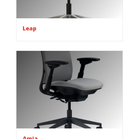
Leap
Amia