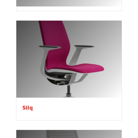
Ara
Silq