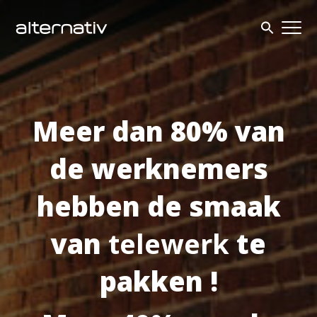
Skip
to
content
Meer dan 80% van
de werknemers
hebben de smaak
van
telewerk
te
pakken !