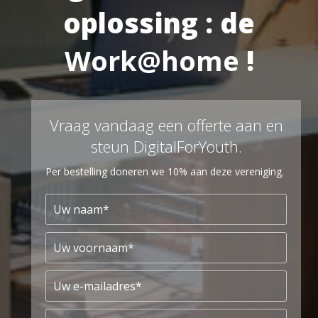
oplossing : de
Work@home
!
Vraag vandaag een offerte aan en
steun DigitalForYouth.
Per bestelling doneren we 10% aan deze vereniging.