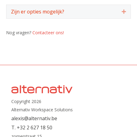
Zijn er opties mogelijk?
Expa
Nog vragen?
Contacteer ons!
Copyright 2026
Alternativ Workspace Solutions
alexis@alternativ.be
T. +32 2 627 18 50
zomerstraat 15