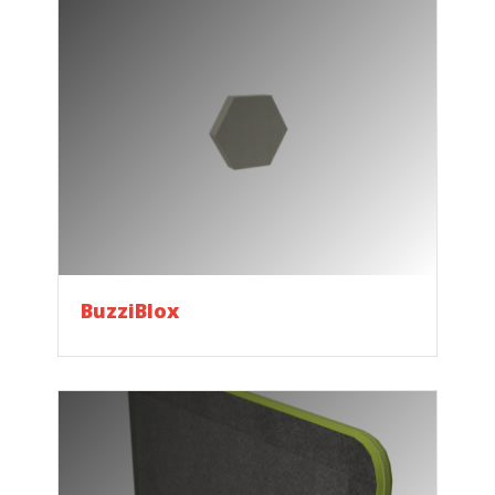
BuzziBlox