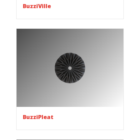
BuzziVille
BuzziPleat