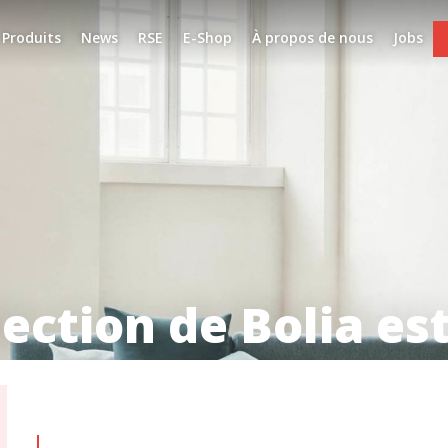
Produits
News
RSE
E-Shop
À propos de nous
Jobs
ection de Bolia est