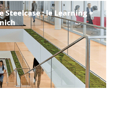
 Steelcase : le Learning +
unich