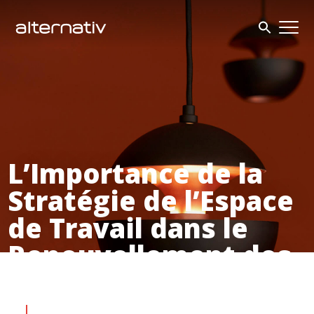
Skip
to
content
L’Importance de la
Stratégie de l’Espace
de Travail dans le
Renouvellement des
Bureaux