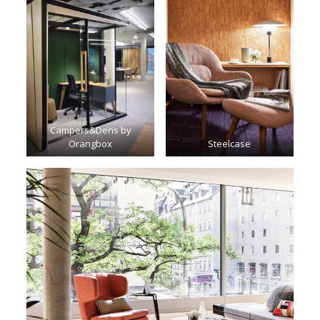
Campers&Dens by
Orangbox
Steelcase