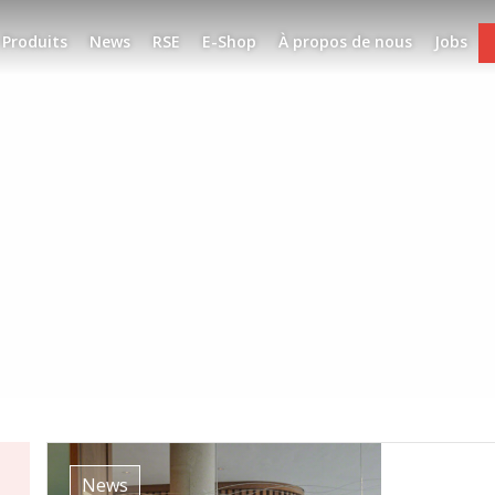
Produits
News
RSE
E-Shop
À propos de nous
Jobs
News