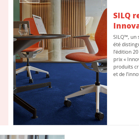
SILQ r
Innova
SILQ™, un s
été distin
l’édition 2
prix « Inn
produits cr
et de l’inn