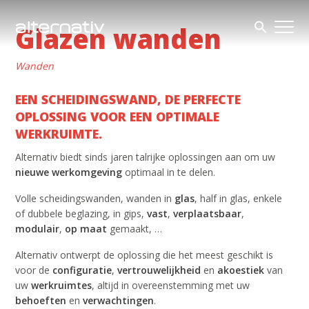
Skip
to
Glazen wanden
content
Wanden
EEN SCHEIDINGSWAND, DE PERFECTE
OPLOSSING VOOR EEN OPTIMALE
WERKRUIMTE.
Alternativ biedt sinds jaren talrijke oplossingen aan om uw
nieuwe werkomgeving
optimaal in te delen.
Volle scheidingswanden, wanden in
glas
, half in glas, enkele
of dubbele beglazing, in gips,
vast
,
verplaatsbaar
,
modulair
,
op maat
gemaakt, …
Alternativ ontwerpt de oplossing die het meest geschikt is
voor de
configuratie
,
vertrouwelijkheid
en
akoestiek
van
uw
werkruimtes
, altijd in overeenstemming met uw
behoeften
en
verwachtingen
.