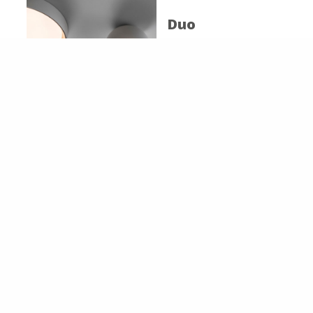
Duo
Vibia
Rhythm
Horizontal
Vibia