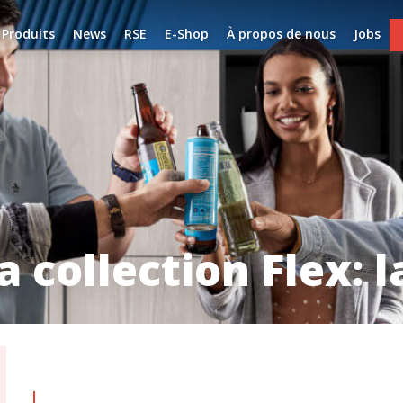
Produits
News
RSE
E-Shop
À propos de nous
Jobs
 collection Flex: l