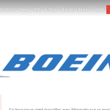
Produits
News
RSE
E-Shop
À propos de nous
Jobs
J’ai beaucoup aimé travailler avec Alternativ sur ce pr