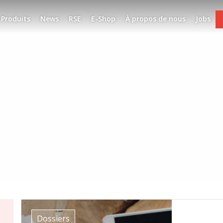
Produits
News
RSE
E-Shop
À propos de nous
Jobs
Dossiers