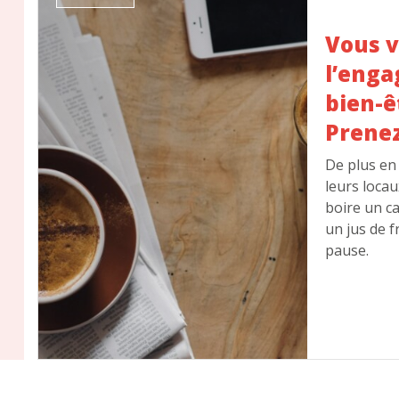
Vous v
l’enga
bien-ê
Prenez
De plus en
leurs locau
boire un ca
un jus de f
pause.