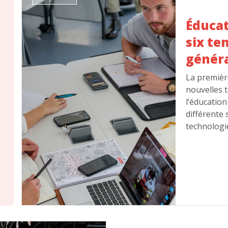
Éducat
six te
généra
La premièr
nouvelles 
l’éducation 
différente 
technologi