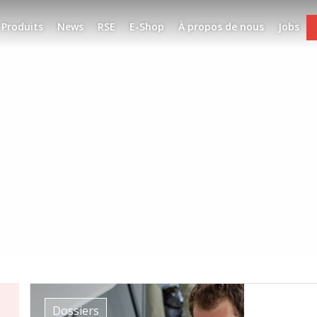
Produits
News
RSE
E-Shop
À propos de nous
Jobs
Dossiers