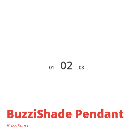
2
1
3
BuzziShade Pendant
BuzziSpace