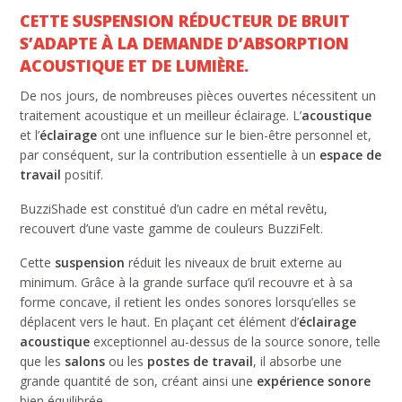
CETTE SUSPENSION RÉDUCTEUR DE BRUIT
S’ADAPTE À LA DEMANDE D’ABSORPTION
ACOUSTIQUE ET DE LUMIÈRE.
De nos jours, de nombreuses pièces ouvertes nécessitent un
traitement acoustique et un meilleur éclairage. L’
acoustique
et l’
éclairage
ont une influence sur le bien-être personnel et,
par conséquent, sur la contribution essentielle à un
espace de
travail
positif.
BuzziShade est constitué d’un cadre en métal revêtu,
recouvert d’une vaste gamme de couleurs BuzziFelt.
Cette
suspension
réduit les niveaux de bruit externe au
minimum. Grâce à la grande surface qu’il recouvre et à sa
forme concave, il retient les ondes sonores lorsqu’elles se
déplacent vers le haut. En plaçant cet élément d’
éclairage
acoustique
exceptionnel au-dessus de la source sonore, telle
que les
salons
ou les
postes de travail
, il absorbe une
grande quantité de son, créant ainsi une
expérience sonore
bien équilibrée.