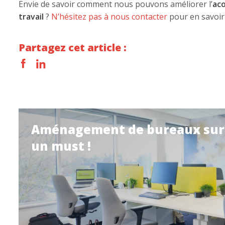
Envie de savoir comment nous pouvons améliorer l’
ac
travail
?
N’hésitez pas à nous contacter
pour en savoir
Partagez cet article :
Aménagement de bureaux sur m
un must !