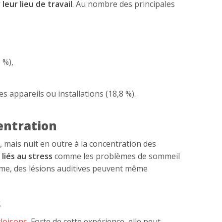
 leur lieu de travail
. Au nombre des principales
 %),
s appareils ou installations (18,8 %).
centration
t, mais nuit en outre à la concentration des
liés au stress
comme les problèmes de sommeil
rême, des lésions auditives peuvent même
s
cloisons
. Forte de cette expérience, elle peut