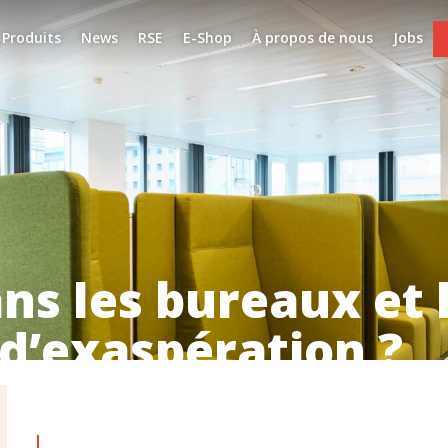
Produits
News
RSE
E-Shop
À propos de nous
Jobs
ns les bureaux et 
 d’exaspération ?