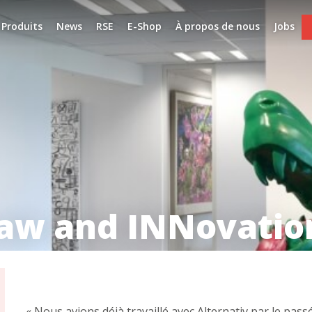
Produits
News
RSE
E-Shop
À propos de nous
Jobs
 Law and INNovatio
« Nous avions déjà travaillé avec Alternativ par le passé