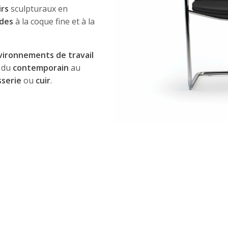
irs
sculpturaux en
ides
à la coque fine et à la
vironnements de travail
du
contemporain
au
sserie
ou
cuir
.