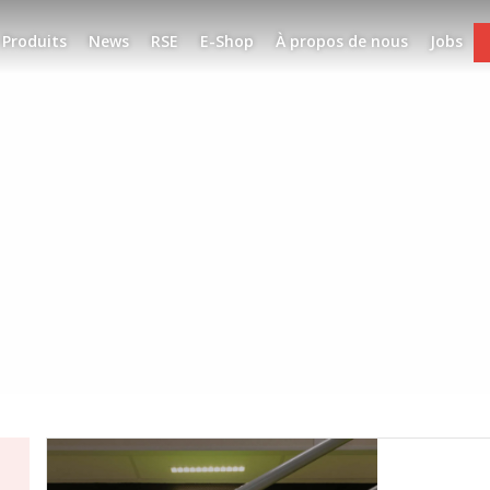
Produits
News
RSE
E-Shop
À propos de nous
Jobs