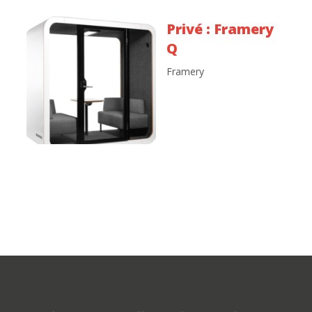
Privé : Framery
Q
Framery