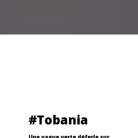
#Tobania
Une vague verte déferle sur