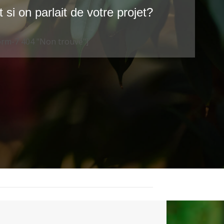
t si on parlait de votre projet?
orm-7 404 "Non trouvé"]