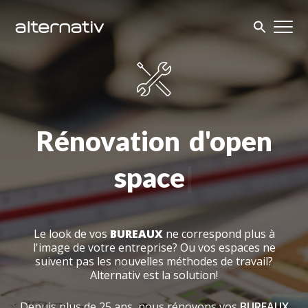
Skip
to
content
Rénovation
d'o
|
Le look de vos
BUREAUX
ne correspond plus à
l'image de votre entreprise? Ou vos espaces ne
suivent pas les nouvelles méthodes de travail?
Alternativ est la solution!
Depuis plus de 25 ans, nous rénovons vos
BUREAUX
PROFESSIONNELS
en Belgique, en suivant les besoins
actuelles du marché.