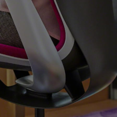
e paiement du loyer
cipativement et par
06.
Les produits doivent être identifiés en
confirmant qu’ils ne sont pas la propriété
du locataire.
07.
À la fin de la période de location, les
produits sont automatiquement
retournés au propriétaire, sauf accord