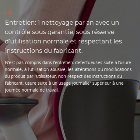
03.
Entretien: 1 nettoyage par an avec un
contrôle sous garantie, sous réserve
d’utilisation normale et respectant les
instructions du fabricant.
N’est pas compris dans l’entretien: défectueuses suite à l’usure
normale, à l’utilisation abusive, les altérations ou modifications
du produit par l’utilisateur, non-respect des instructions du
fabricant, usure suite à un usage journalier supérieur à une
journée normale de travail.
04.
Offre est sujet à acceptation du dossier
par notre partenaire financier et à
acceptation de ses conditions générales.