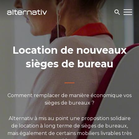
Skip
to
content
Location de nouveaux
sièges de bureau
Comment remplacer de manière économique vos
sièges de bureaux ?
Alternativ à mis au point une proposition solidaire
de location à long terme de sièges de bureaux,
mais également de certains mobiliers livrables très