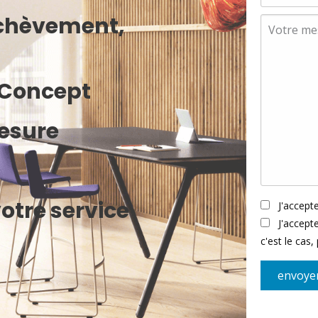
achèvement,
e Concept
esure
otre service
J'accepte
J'accept
c'est le cas