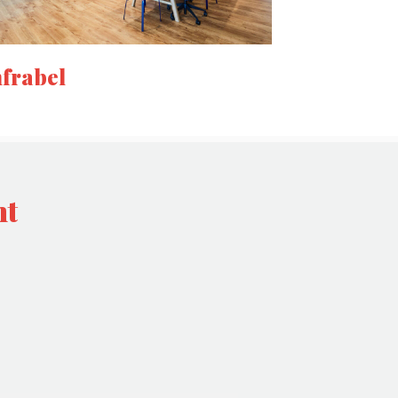
nfrabel
nt