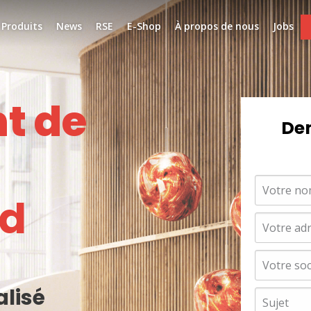
Produits
News
RSE
E-Shop
À propos de nous
Jobs
t de
Dem
ld
lisé