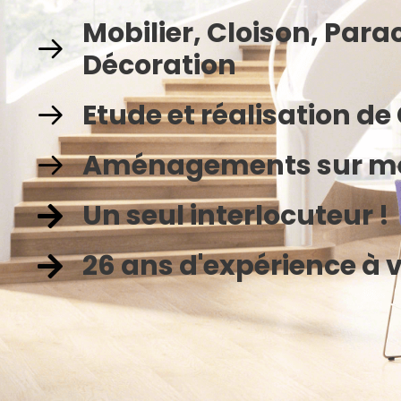
Mobilier, Cloison, Par
Décoration
Etude et réalisation d
Aménagements sur m
Un seul interlocuteur !
26 ans d'expérience à v