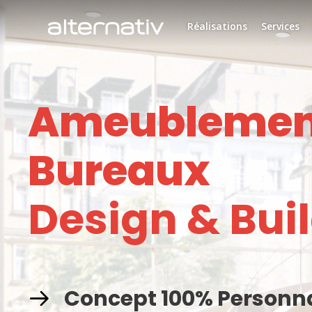
Skip
to
Réalisations
Services
content
Ameublemen
Bureaux
Design & Bui
Concept 100% Personna