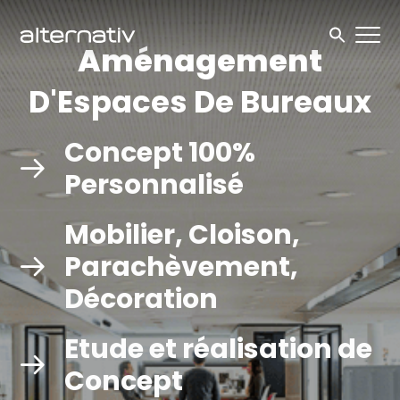
Skip
to
Aménagement
content
D'Espaces De Bureaux
Concept 100%
Personnalisé
Mobilier, Cloison,
Parachèvement,
Décoration
Etude et réalisation de
Concept