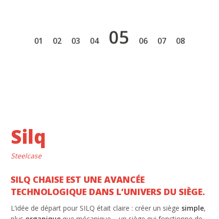
5
1
2
3
4
6
7
8
Silq
Steelcase
SILQ CHAISE EST UNE AVANCÉE
TECHNOLOGIQUE DANS L’UNIVERS DU SIÈGE.
L’idée de départ pour SILQ était claire : créer un siège
simple
,
plus
organique
que mécanique – un siège qui fonctionne de