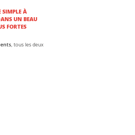
 SIMPLE À
DANS UN BEAU
US FORTES
rents
, tous les deux