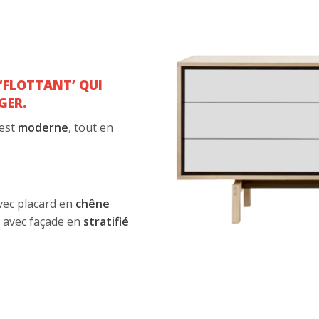
‘FLOTTANT’ QUI
GER.
est
moderne
, tout en
vec placard en
chêne
f
avec façade en
stratifié