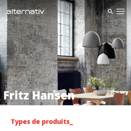
Skip
to
content
Fritz Hansen
Types de produits_