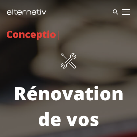
Skip
to
content
Conception &
réalisation
|
Rénovation
de vos